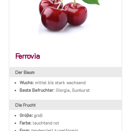
Ferrovia
Der Baum
Wuchs
:
mittel bis stark wachsend
Beste Befruchter
:
Giorgia, Sunburst
Die Frucht
Größe:
groß
Farbe
:
leuchtend rot
Form
: tendenziell kugelförmig